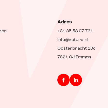
Adres
den
+31 85 58 07 731
info@vuturo.nl
Oosterbracht 10c
7821 CJ Emmen