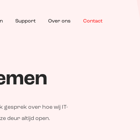
en
Support
Over ons
Contact
nemen
 gesprek over hoe wij IT-
e deur altijd open.